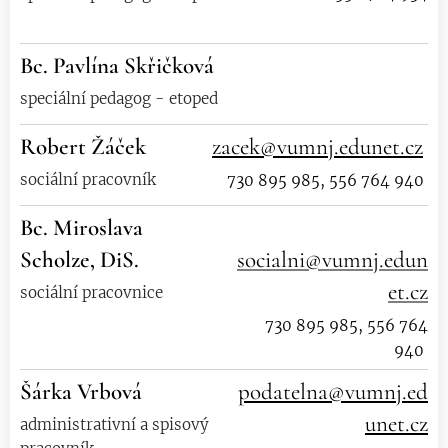
Bc. Pavlína Skřičková
speciální pedagog - etoped
Robert Žáček
zacek@vumnj.edunet.cz
sociální pracovník
730 895 985, 556 764 940
Bc. Miroslava
Scholze, DiS.
socialni@vumnj.edun
et.cz
sociální pracovnice
730 895 985, 556 764
940
Šárka Vrbová
podatelna@vumnj.ed
unet.cz
administrativní a spisový