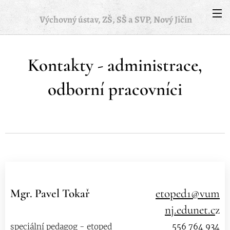
Výchovný ústav, ZŠ, SŠ a SVP, Nový Jičín
Kontakty - administrace,
odborní pracovníci
Mgr. Pavel Tokař
etoped1@vum
nj.edunet.c
z
speciální pedagog - etoped
556 764 934