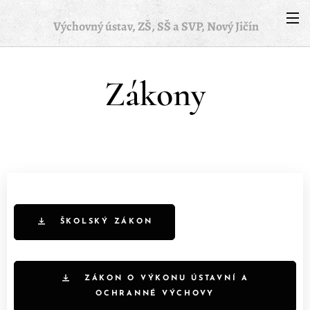
Výchovný ústav, ZŠ, SŠ a SVP, Nový Jičín
Zákony
ŠKOLSKÝ ZÁKON
ZÁKON O VÝKONU ÚSTAVNÍ A
OCHRANNÉ VÝCHOVY