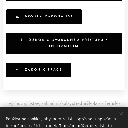
NOVELA ZÁKONA 109
ZÁKON O SVOBODNÉM PŘÍSTUPU K
INFORMACÍM
ZÁKONÍK PRÁCE
Výchovný ústav, základní škola, střední škola a středisko
výchovné péče
Divadelní 12, 741 01 Nový Jičín
Používáme cookies, abychom zajistili správné fungování a
Tel.: 556 764 940
bezpečnost našich stránek. Tím vám můžeme zajistit tu