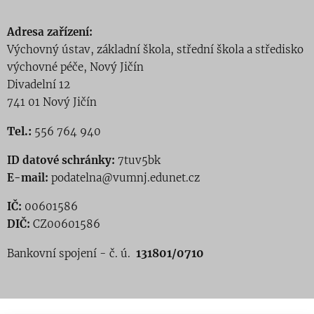
Adresa zařízení:
Výchovný ústav, základní škola, střední škola a středisko
výchovné péče, Nový Jičín
Divadelní 12
741 01 Nový Jičín
Tel.:
556 764 940
ID datové schránky:
7tuv5bk
E-mail:
podatelna@vumnj.edunet.cz
IČ:
00601586
DIČ:
CZ00601586
131801/0710
Bankovní spojení - č. ú.