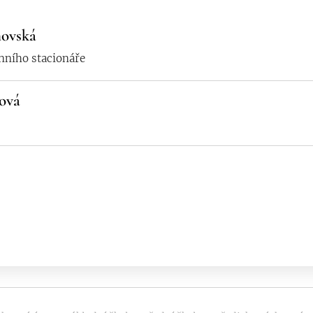
novská
nního stacionáře
lová