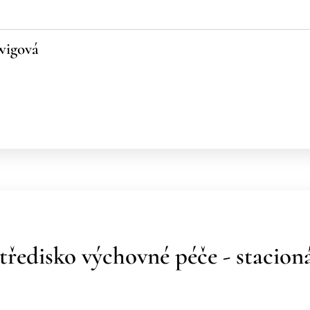
wigová
tředisko výchovné péče - stacion