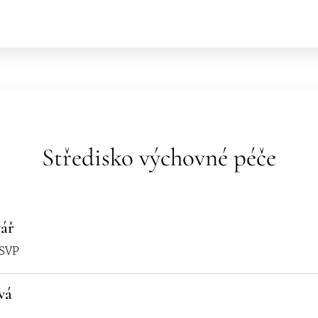
Středisko výchovné péče
vář
 SVP
vá