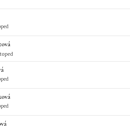
oped
tová
etoped
vá
oped
ková
oped
ová