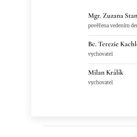
Mgr. Zuzana Sta
pověřena vedením de
Bc. Terezie Kach
vychovatel
Milan Králík
vychovatel