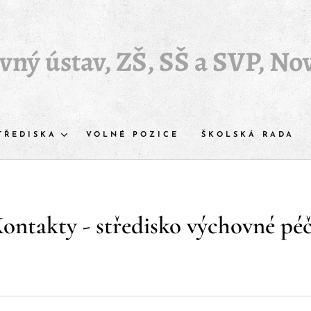
ný ústav, ZŠ, SŠ a SVP, Nov
TŘEDISKA
VOLNÉ POZICE
ŠKOLSKÁ RADA
ontakty - středisko výchovné pé