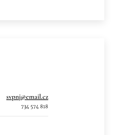
svpnj@email.cz
734 574 818